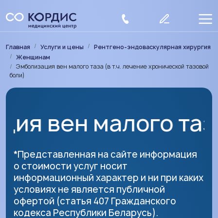
Перейти к основному содержанию
Строка навигации
Главная
Услуги и цены
Рентгено-эндоваскулярная хирургия
Женщинам
Эмболизация вен малого таза (в т.ч. лечение хронической тазовой
боли)
лого таза (в т.ч. 
*Представленная на сайте информация
о стоимости услуг носит
информационный характер и ни при каких
условиях не является публичной
офертой (статья 407 Гражданского
кодекса Республики Беларусь).