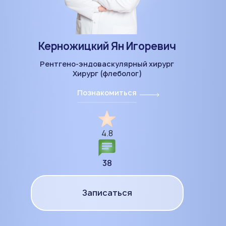
Керножицкий Ян Игоревич
Рентгено-эндоваскулярный хирург
Хирург (флеболог)
Познакомиться
4.8
38
Записаться