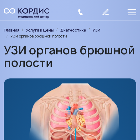
Перейти к основному содержанию
Строка навигации
Главная
Услуги и цены
Диагностика
УЗИ
УЗИ органов брюшной полости
УЗИ органов брюшной
полости