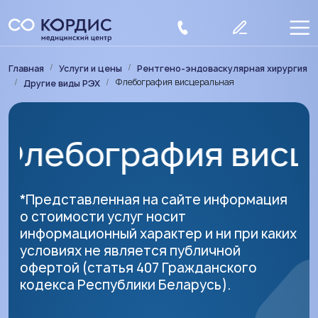
Перейти к основному содержанию
Строка навигации
Главная
Услуги и цены
Рентгено-эндоваскулярная хирургия
Флебография висцеральная
Другие виды РЭХ
бография висцера
*Представленная на сайте информация
о стоимости услуг носит
информационный характер и ни при каких
условиях не является публичной
офертой (статья 407 Гражданского
кодекса Республики Беларусь).