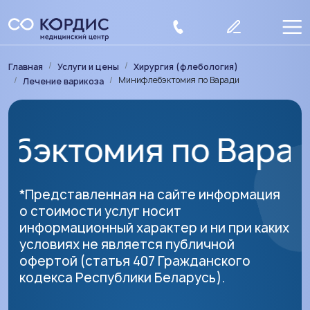
Перейти к основному содержанию
Строка навигации
Главная
Услуги и цены
Хирургия (флебология)
Минифлебэктомия по Варади
Лечение варикоза
ия по Варади
Мини
*Представленная на сайте информация
о стоимости услуг носит
информационный характер и ни при каких
условиях не является публичной
офертой (статья 407 Гражданского
кодекса Республики Беларусь).