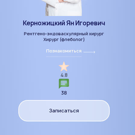
Керножицкий Ян Игоревич
Рентгено-эндоваскулярный хирург
Хирург (флеболог)
Познакомиться
4.8
38
Записаться