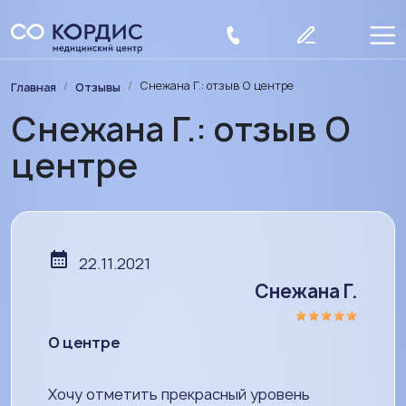
Перейти к основному содержанию
Строка навигации
Снежана Г.: отзыв О центре
Главная
Отзывы
Снежана Г.: отзыв О
центре
22.11.2021
Снежана Г.
О центре
Хочу отметить прекрасный уровень