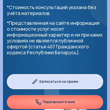
*Стоимость консультаций указана без
учёта материалов.
*Представленная на сайте информация
о стоимости услуг носит
информационный характер и ни при каких
условиях не является публичной
офертой (статья 407 Гражданского
кодекса Республики Беларусь).
Нажимая на кнопку, Вы даете согласие на
обработку своих персональных данных
Далее
Записаться на прием
Перезвоните мне